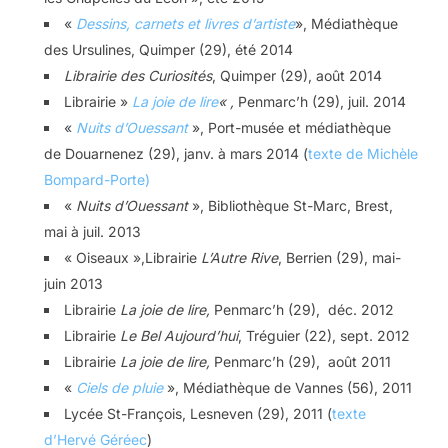
«
Dessins, carnets et livres d’artiste
», Médiathèque
des Ursulines, Quimper (29), été 2014
Librairie des Curiosités
, Quimper (29), août 2014
Librairie »
La joie de lire
« ,
Penmarc’h (29), juil. 2014
«
Nuits d’Ouessant
», Port-musée et médiathèque
de Douarnenez (29), janv. à mars 2014 (
texte de Michèle
Bompard-Porte)
«
Nuits d’Ouessant
», Bibliothèque St-Marc, Brest,
mai à juil. 2013
« Oiseaux »,Librairie
L’Autre Rive
, Berrien (29), mai-
juin 2013
Librairie
La joie de lire,
Penmarc’h (29), déc. 2012
Librairie
Le Bel Aujourd’hui
, Tréguier (22), sept. 2012
Librairie
La joie de lire,
Penmarc’h (29), août 2011
«
Ciels de pluie
», Médiathèque de Vannes (56), 2011
Lycée St-François, Lesneven (29), 2011 (
texte
d’Hervé Géréec
)