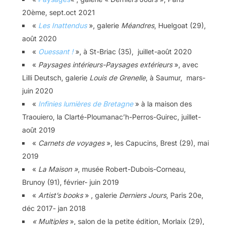
20ème, sept.oct 2021
«
Les Inattendus
», galerie
Méandres
, Huelgoat (29),
août 2020
«
Ouessant !
», à St-Briac (35), juillet-août 2020
«
Paysages intérieurs-Paysages extérieurs
», avec
Lilli Deutsch, galerie
Louis de Grenelle
, à Saumur, mars-
juin 2020
«
Infinies lumières de Bretagne
» à la maison des
Traouiero, la Clarté-Ploumanac’h-Perros-Guirec, juillet-
août 2019
«
Carnets de voyages
», les Capucins, Brest (29), mai
2019
«
La Maison »
, musée Robert-Dubois-Corneau,
Brunoy (91), février- juin 2019
«
Artist’s books
» , galerie
Derniers Jours
, Paris 20e,
déc 2017- jan 2018
« Multiples
», salon de la petite édition, Morlaix (29),