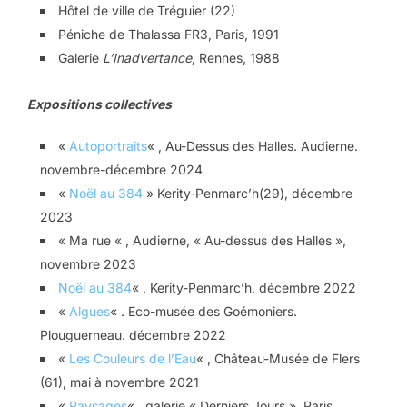
Hôtel de ville de Tréguier (22)
Péniche de Thalassa FR3, Paris, 1991
Galerie
L’Inadvertance,
Rennes, 1988
Expositions collectives
«
Autoportraits
« , Au-Dessus des Halles. Audierne.
novembre-décembre 2024
«
Noël au 384
» Kerity-Penmarc’h(29), décembre
2023
« Ma rue « , Audierne, « Au-dessus des Halles »,
novembre 2023
Noël au 384
« , Kerity-Penmarc’h, décembre 2022
«
Algues
« . Eco-musée des Goémoniers.
Plouguerneau. décembre 2022
«
Les Couleurs de l’Eau
« , Château-Musée de Flers
(61), mai à novembre 2021
«
Paysages
« , galerie « Derniers Jours », Paris