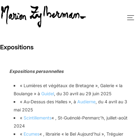
Aller
au
PE
contenu
Expositions
Expositions personnelles
« Lumières et végétaux de Bretagne », Galerie « la
Boulange » à
Guidel
, du 30 avril au 29 juin 2025
« Au-Dessus des Halles », à
Audierne
, du 4 avril au 3
mai 2025
«
Scintillements
« , St-Guénolé-Penmarc’h, juillet-août
2024
«
Ecumes
« , librairie « le Bel Aujourd’hui », Tréguier