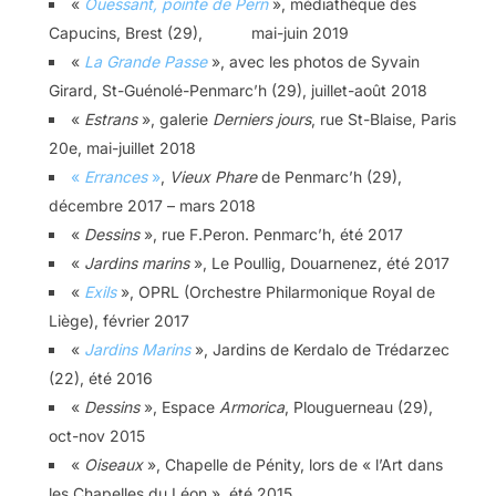
«
Ouessant, pointe de Pern
», médiathèque des
Capucins, Brest (29), mai-juin 2019
«
La Grande Passe
», avec les photos de Syvain
Girard, St-Guénolé-Penmarc’h (29), juillet-août 2018
«
Estrans
», galerie
Derniers jours
, rue St-Blaise, Paris
20e, mai-juillet 2018
«
Errances
»
,
Vieux Phare
de Penmarc’h (29),
décembre 2017 – mars 2018
«
Dessins
», rue F.Peron. Penmarc’h, été 2017
«
Jardins marins
», Le Poullig, Douarnenez, été 2017
«
Exils
», OPRL (Orchestre Philarmonique Royal de
Liège), février 2017
«
Jardins Marins
», Jardins de Kerdalo de Trédarzec
(22), été 2016
«
Dessins
», Espace
Armorica
, Plouguerneau (29),
oct-nov 2015
«
Oiseaux
», Chapelle de Pénity, lors de « l’Art dans
les Chapelles du Léon », été 2015