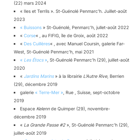
(22) mars 2024
« Iles et Terrils ». St-Guénolé Penmarc’h. Juillet-août
2023
« Buissons
» St-Guénolé, Penmarc’h, jullet-août 2022
«
Corse
« , au FIFIG, île de Groix, août 2022
«
Des Cuillères
« , avec Manuel Coursin, galerie Far-
West, St-Guénolé Penmarc’h, mai 2021
«
Les Étocs
»
, St-Guénolé Penmarc’h (29), juillet-août
2020
«
Jardins Marins
» à la librairie
L’Autre Rive
, Berrien
(29), décembre 2019
galerie
« Terre-Mer »
, Rue , Suisse, sept-octobre
2019
Espace
Kelenn
de Quimper (29), novembre-
décembre 2019
«
La Grande Passe #2
», St-Guénolé Penmarc’h (29),
juillet-août 2019